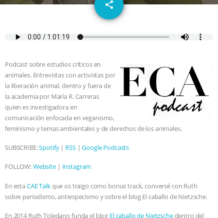
email
JAN DUTKIEWICZ
|
KNOWING
share
ANIMALS
EVERYBODY WANTS TO
BE A VEGAN CAT
|
FREEDOM OF
Podcast sobre estudios críticos en
SPECIES
BUILDING THE FIELD:
animales. Entrevistas con activistas por
la liberación animal, dentro y fuera de
INSIDE THE ANIMAL LAW PRACTICE
la academia por María R. Carreras
quien es investigadora en
comunicación enfocada en veganismo,
ASSOCIATION WITH CHERYL LEAHY
|
feminismo y temas ambientales y de derechos de los animales.
K R ANIMAL LAW
THE HEN
SUBSCRIBE:
Spotify
|
RSS
|
Google Podcasts
REPORT: “IS THERE ANYTHING LEFT
FOLLOW:
Website
|
Instagram
En esta
CAE Talk
que os traigo como bonus track, conversé con Ruth
TO SAY?” | OCTOPUS FARM
sobre periodismo, antiespecismo y sobre el blog El caballo de Nietzsche.
CANCELED, BRAZIL BANS FOIE GRAS
En 2014 Ruth Toledano funda el blog
El caballo de Nietzsche
dentro del