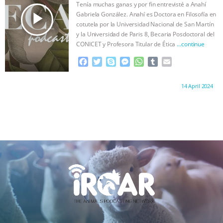
k
e
p
Tenía muchas ganas y por fin entrevisté a Anahí
r
play_arrow
Gabriela González. Anahí es Doctora en Filosofía en
cotutela por la Universidad Nacional de San Martín
y la Universidad de Paris 8, Becaria Posdoctoral del
CONICET y Profesora Titular de Ética
…continue
F
T
S
M
W
T
E
a
w
k
e
h
u
m
c
i
y
s
a
m
a
Proudly brought to you by:
14 April 2024
e
t
p
s
t
b
i
b
t
e
e
s
l
l
o
e
n
A
r
o
r
g
p
k
e
p
r