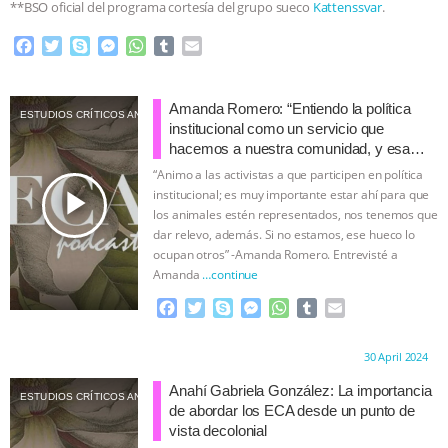
**BSO oficial del programa cortesía del grupo sueco
Kattenssvar
.
F
T
S
M
W
T
E
a
w
k
e
h
u
m
c
i
y
s
a
m
a
e
t
p
s
t
b
i
Amanda Romero: “Entiendo la política
ESTUDIOS CRÍTICOS ANIMALES
b
t
e
e
s
l
l
institucional como un servicio que
o
e
n
A
r
hacemos a nuestra comunidad, y esa
o
r
g
p
comunidad incluye también a los otros
“Animo a las activistas a que participen en política
k
e
p
animales”.
play_arrow
institucional; es muy importante estar ahí para que
r
los animales estén representados, nos tenemos que
dar relevo, además. Si no estamos, ese hueco lo
ocupan otros” -Amanda Romero. Entrevisté a
Amanda
…continue
F
T
S
M
W
T
E
a
w
k
e
h
u
m
c
i
y
s
a
m
a
Proudly brought to you by:
30 April 2024
e
t
p
s
t
b
i
b
t
e
e
s
l
l
Anahí Gabriela González: La importancia
ESTUDIOS CRÍTICOS ANIMALES
o
e
n
A
r
de abordar los ECA desde un punto de
o
r
g
p
vista decolonial