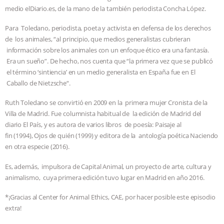
medio elDiario.es, de la mano de la también periodista Concha López.
& MORE ANIMAL RI
|
OUR HEN
Para Toledano, periodista, poeta y activista en defensa de los derechos
HOUSE
NO MORE GOAT
de los animales, “al principio, que medios generalistas cubrieran
información sobre los animales con un enfoque ético era una fantasía.
Era un sueño”. De hecho, nos cuenta que “la primera vez que se publicó
SNUGGLES: ANIMAL AG’S WEEK OF
el término ‘sintiencia’ en un medio generalista en España fue en El
Caballo de Nietzsche“.
BAD-FAITH EXCUSES | RISING
Ruth Toledano se convirtió en 2009 en la primera mujer Cronista de la
ANXIETIES
|
OUR HEN
Villa de Madrid. Fue columnista habitual de la edición de Madrid del
diario El País, y es autora de varios libros de poesía: Paisaje al
HOUSE
ANTINATALISM AND
fin (1994), Ojos de quién (1999) y editora de la antología poética Naciendo
en otra especie (2016).
HUMANS’ IMPACT ON THE PLANET
|
Es, además, impulsora de Capital Animal, un proyecto de arte, cultura y
animalismo, cuya primera edición tuvo lugar en Madrid en año 2016.
FREEDOM OF SPECIES
*¡Gracias al Center for Animal Ethics, CAE, por hacer posible este episodio
extra!