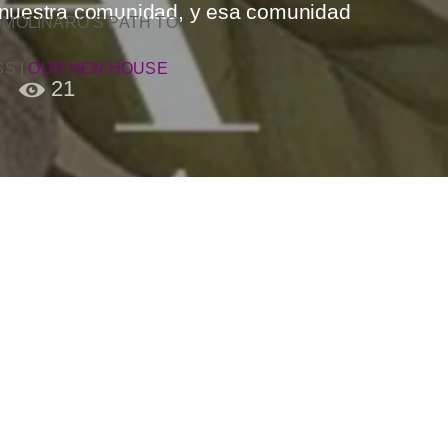
a nuestra comunidad, y esa comunidad
 MOLINARO’S PATH TO
SS
|
OUR HEN HOUSE
21