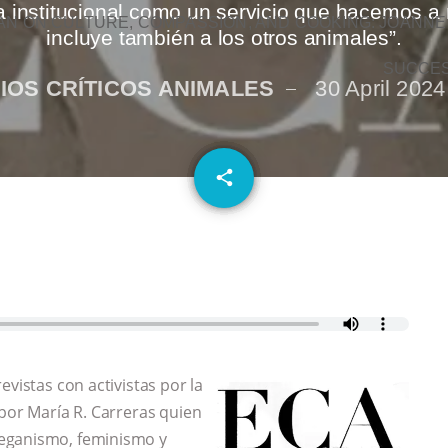
a institucional como un servicio que hacemos 
N ON CULTURE, COMPASSION, AND COOKING: JOANNE
incluye también a los otros animales”.
SUCCE
IOS CRÍTICOS ANIMALES
30 April 2024
email
share
evistas con activistas por la
 por María R. Carreras quien
veganismo, feminismo y