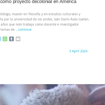
como proyecto decolonial en América
g
p
e
p
r
litólogo, master en filosofía y en estudios culturales y
fía por la universidad de los andes, Iván Darío Ávila Gaitán.
años que Iván trabaja como docente e investigador
n temas de
…continue
M
W
T
E
e
h
u
m
s
a
m
a
ht to you by:
Estudios Críticos Animales
3 April 2024
s
t
b
i
e
s
l
l
n
A
r
g
p
e
p
r