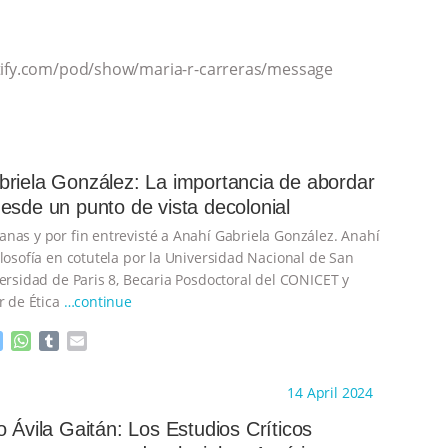
otify.com/pod/show/maria-r-carreras/message
riela González: La importancia de abordar
esde un punto de vista decolonial
nas y por fin entrevisté a Anahí Gabriela González. Anahí
ilosofía en cotutela por la Universidad Nacional de San
versidad de Paris 8, Becaria Posdoctoral del CONICET y
r de Ética
…continue
M
W
T
E
e
h
u
m
s
a
m
a
ht to you by:
Estudios Críticos Animales
14 April 2024
s
t
b
i
e
s
l
l
o Ávila Gaitán: Los Estudios Críticos
n
A
r