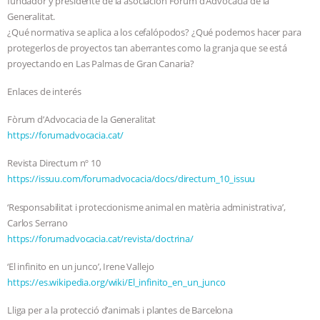
fundador y presidente de la asociación Fòrum d’Advocacia de la
Generalitat.
BAD-FAITH EXCUSES | RISING
¿Qué normativa se aplica a los cefalópodos? ¿Qué podemos hacer para
protegerlos de proyectos tan aberrantes como la granja que se está
ANXIETIES
|
OUR HEN
proyectando en Las Palmas de Gran Canaria?
HOUSE
ANTINATALISM AND
Enlaces de interés
Fòrum d’Advocacia de la Generalitat
HUMANS’ IMPACT ON THE PLANET
|
https://forumadvocacia.cat/
FREEDOM OF SPECIES
THE
Revista Directum nº 10
https://issuu.com/forumadvocacia/docs/directum_10_issuu
KOREAN VEGAN ON CULTURE,
‘Responsabilitat i proteccionisme animal en matèria administrativa’,
COMPASSION, AND COOKING:
Carlos Serrano
https://forumadvocacia.cat/revista/doctrina/
JOANNE MOLINARO’S PATH TO
‘El infinito en un junco’, Irene Vallejo
https://es.wikipedia.org/wiki/El_infinito_en_un_junco
SUCCESS
|
OUR HEN HOUSE
Lliga per a la protecció d’animals i plantes de Barcelona