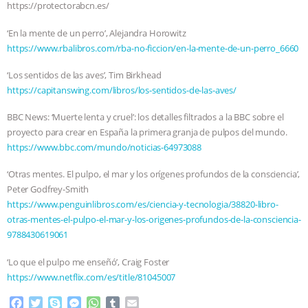
https://protectorabcn.es/
‘En la mente de un perro’, Alejandra Horowitz
https://www.rbalibros.com/rba-no-ficcion/en-la-mente-de-un-perro_6660
‘Los sentidos de las aves’, Tim Birkhead
https://capitanswing.com/libros/los-sentidos-de-las-aves/
BBC News: ‘Muerte lenta y cruel’: los detalles filtrados a la BBC sobre el
proyecto para crear en España la primera granja de pulpos del mundo.
https://www.bbc.com/mundo/noticias-64973088
‘Otras mentes. El pulpo, el mar y los orígenes profundos de la consciencia’,
Peter Godfrey-Smith
https://www.penguinlibros.com/es/ciencia-y-tecnologia/38820-libro-
otras-mentes-el-pulpo-el-mar-y-los-origenes-profundos-de-la-consciencia-
9788430619061
‘Lo que el pulpo me enseñó’, Craig Foster
https://www.netflix.com/es/title/81045007
F
T
S
M
W
T
E