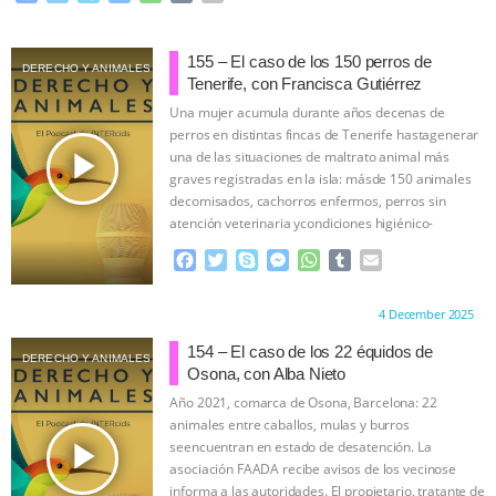
a
w
k
e
h
u
m
c
i
y
s
a
m
a
e
t
p
s
t
b
i
155 – El caso de los 150 perros de
DERECHO Y ANIMALES
b
t
e
e
s
l
l
Tenerife, con Francisca Gutiérrez
o
e
n
A
r
Una mujer acumula durante años decenas de
o
r
g
p
perros en distintas fincas de Tenerife hastagenerar
k
e
p
play_arrow
una de las situaciones de maltrato animal más
r
graves registradas en la isla: másde 150 animales
decomisados, cachorros enfermos, perros sin
atención veterinaria ycondiciones higiénico-
sanitarias extremas.
…continue
F
T
S
M
W
T
E
a
w
k
e
h
u
m
c
i
y
s
a
m
a
Proudly brought to you by:
4 December 2025
e
t
p
s
t
b
i
b
t
e
e
s
l
l
154 – El caso de los 22 équidos de
DERECHO Y ANIMALES
o
e
n
A
r
Osona, con Alba Nieto
o
r
g
p
Año 2021, comarca de Osona, Barcelona: 22
k
e
p
animales entre caballos, mulas y burros
r
play_arrow
seencuentran en estado de desatención. La
asociación FAADA recibe avisos de los vecinose
informa a las autoridades. El propietario, tratante de