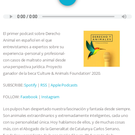
SPECIES
BUILDING THE FIELD:
INSIDE THE ANIMAL LAW PRACTICE
ASSOCIATION WITH CHERYL LEAHY
|
El primer podcast sobre Derecho
Animal en español en el que
K R ANIMAL LAW
THE HEN
entrevistamos a expertos sobre su
experiencia -personal y profesional-
REPORT: “IS THERE ANYTHING LEFT
con casos de maltrato animal desde
una perspectiva jurídica. Proyecto
TO SAY?” | OCTOPUS FARM
ganador de la beca ‘Culture & Animals Foundation’ 2020.
SUBSCRIBE:
Spotify
|
RSS
|
Apple Podcasts
CANCELED, BRAZIL BANS FOIE GRAS
FOLLOW:
Facebook
|
Instagram
& MORE ANIMAL RI
|
OUR HEN
Los pulpos han despertado nuestra fascinación y fantasía desde siempre.
Son animales extraordinarios y extremadamente inteligentes, cada uno
HOUSE
NO MORE GOAT
con su personalidad única. Hoy hablamos de ellos, y de muchas cosas
más, con el Abogado de la Generalitat de Catalunya Carlos Serrano,
SNUGGLES: ANIMAL AG’S WEEK OF