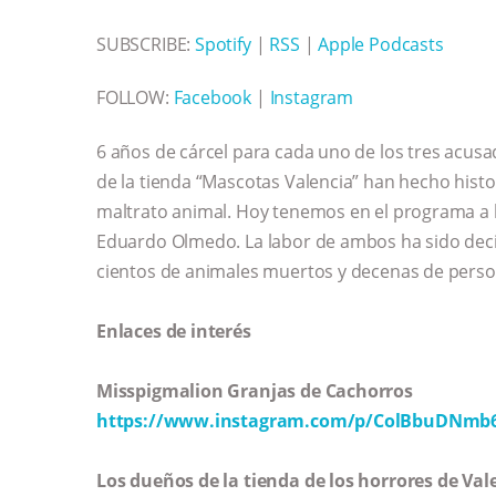
SUBSCRIBE:
Spotify
|
RSS
|
Apple Podcasts
FOLLOW:
Facebook
|
Instagram
6 años de cárcel para cada uno de los tres acus
de la tienda “Mascotas Valencia” han hecho histo
maltrato animal. Hoy tenemos en el programa a l
Eduardo Olmedo. La labor de ambos ha sido deci
cientos de animales muertos y decenas de perso
Enlaces de interés
Misspigmalion Granjas de Cachorros
https://www.instagram.com/p/ColBbuDNmb
Los dueños de la tienda de los horrores de Va