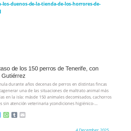
-los-duenos-de-la-tienda-de-los-horrores-de-
l
caso de los 150 perros de Tenerife, con
 Gutiérrez
la durante años decenas de perros en distintas fincas
tagenerar una de las situaciones de maltrato animal más
das en la isla: másde 150 animales decomisados, cachorros
s sin atención veterinaria ycondiciones higiénico-
emas.
…continue
M
W
T
E
e
h
u
m
s
a
m
a
ht to you by:
Derecho y Animales
4 December 2025