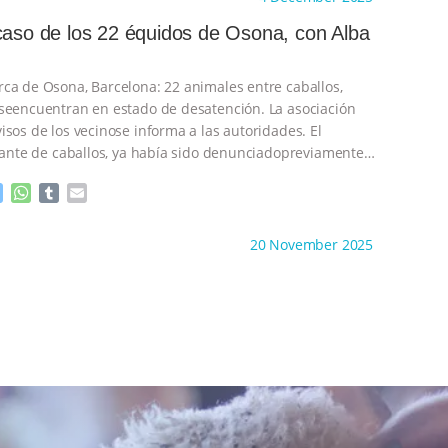
s
t
b
i
e
s
l
l
caso de los 22 équidos de Osona, con Alba
n
A
r
g
p
e
p
ca de Osona, Barcelona: 22 animales entre caballos,
r
seencuentran en estado de desatención. La asociación
isos de los vecinose informa a las autoridades. El
atante de caballos, ya había sido denunciadopreviamente
M
W
T
E
e
h
u
m
s
a
m
a
ht to you by:
Derecho y Animales
20 November 2025
s
t
b
i
e
s
l
l
n
A
r
g
p
e
p
r