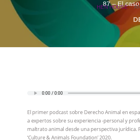
87 – El caso
HEN HOUSE
A
D
El primer podcast sobre Derecho Animal en espa
a expertos sobre su experiencia -personal y prof
maltrato animal desde una perspectiva jurídica.
‘Culture & Animals Foundation’ 2020.