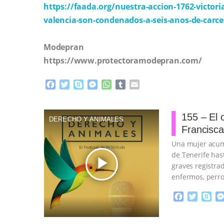
https://faada.org/nuestra-accion-1762-victoria
valencia-son-condenados-a-seis-anos-de-carce
Modepran
https://www.protectoramodepran.com/
F
T
S
M
W
T
E
a
w
k
e
h
u
m
c
i
y
s
a
m
a
e
t
p
s
t
b
i
155 – El 
DERECHO Y ANIMALES
b
t
e
e
s
l
l
Francisca
o
e
n
A
r
o
r
g
p
Una mujer acumu
k
e
p
de Tenerife has
play_arrow
r
graves registra
enfermos, perro
sanitarias extr
F
T
S
a
w
k
c
i
y
Proudly broug