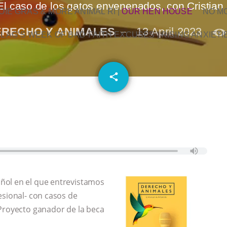
El caso de los gatos envenenados, con Cristian
OIE GRAS & MORE ANIMAL RI
|
OUR HEN HOUSE
NO M
RECHO Y ANIMALES
13 April 2023
L AG’S WEEK OF BAD-FAITH EXCUSES | RISING ANXIETI
email
share
ñol en el que entrevistamos
esional- con casos de
 Proyecto ganador de la beca