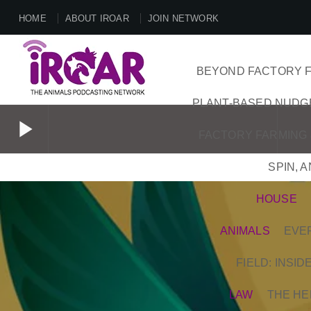
HOME
ABOUT IROAR
JOIN NETWORK
BEYOND FACTORY F
PLANT-BASED NUDG
play_arrow
FACTORY FARMING 
SPIN, 
play_arrow
HOUSE
ANIMALS
EVE
FIELD: INSI
LAW
THE HE