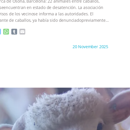
e
p
ca de Osona, Barcelona: 22 animales entre caballos,
r
seencuentran en estado de desatención. La asociación
isos de los vecinose informa a las autoridades. El
atante de caballos, ya había sido denunciadopreviamente
M
W
T
E
e
h
u
m
s
a
m
a
ht to you by:
Derecho y Animales
20 November 2025
s
t
b
i
e
s
l
l
n
A
r
g
p
e
p
r