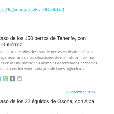
is_Is_Us_(serie_de_televisi%C3%B3n)
caso de los 150 perros de Tenerife, con
 Gutiérrez
la durante años decenas de perros en distintas fincas
tagenerar una de las situaciones de maltrato animal más
das en la isla: másde 150 animales decomisados, cachorros
s sin atención veterinaria ycondiciones higiénico-
emas.
…continue
M
W
T
E
e
h
u
m
s
a
m
a
ht to you by:
Derecho y Animales
4 December 2025
s
t
b
i
e
s
l
l
caso de los 22 équidos de Osona, con Alba
n
A
r
g
p