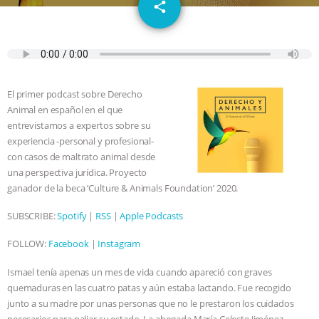
email
GRANDIN’S PR SPIN, AND THE
share
INDUSTRY’S NEVER-ENDING
EXCUSES | RISING ANXIETIES
|
OUR
El primer podcast sobre Derecho
HEN HOUSE
EPISODE 252:
Animal en español en el que
entrevistamos a expertos sobre su
INDUSTRIAL FOOD SYSTEMS WITH
experiencia -personal y profesional-
con casos de maltrato animal desde
una perspectiva jurídica. Proyecto
JAN DUTKIEWICZ
|
KNOWING
ganador de la beca ‘Culture & Animals Foundation’ 2020.
ANIMALS
EVERYBODY WANTS TO
SUBSCRIBE:
Spotify
|
RSS
|
Apple Podcasts
BE A VEGAN CAT
|
FREEDOM OF
FOLLOW:
Facebook
|
Instagram
Ismael tenía apenas un mes de vida cuando apareció con graves
SPECIES
BUILDING THE FIELD:
quemaduras en las cuatro patas y aún estaba lactando. Fue recogido
junto a su madre por unas personas que no le prestaron los cuidados
INSIDE THE ANIMAL LAW PRACTICE
necesarios para paliar su estado. La abogada María Celeste Jiménez,