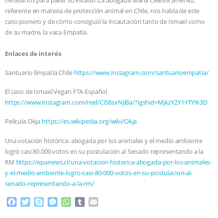
referente en materia de protección animal en Chile, nos habla de este
ASSOCIATION WITH CHERYL LEAHY
|
caso pionero y de cómo consiguió la incautación tanto de Ismael como
de su madre, la vaca Empatía.
K R ANIMAL LAW
THE HEN
Enlaces de interés
REPORT: “IS THERE ANYTHING LEFT
Santuario Empatía Chile
https://www.instagram.com/santuarioempatia/
TO SAY?” | OCTOPUS FARM
El caso de Ismael Vegan FTA Español
https://www.instagram.com/reel/Ci58sxNjiBa/?igshid=MjkzY2Y1YTY%3D
CANCELED, BRAZIL BANS FOIE GRAS
Película Okja
https://es.wikipedia.org/wiki/Okja
& MORE ANIMAL RI
|
OUR HEN
Una votación histórica: abogada por los animales y el medio ambiente
logró casi 80.000 votos en su postulación al Senado representando a la
HOUSE
NO MORE GOAT
RM
https://epanews.cl/una-votacion-historica-abogada-por-los-animales-
y-el-medio-ambiente-logro-casi-80-000-votos-en-su-postulacion-al-
SNUGGLES: ANIMAL AG’S WEEK OF
senado-representando-a-la-rm/
BAD-FAITH EXCUSES | RISING
F
T
S
M
W
T
E
a
w
k
e
h
u
m