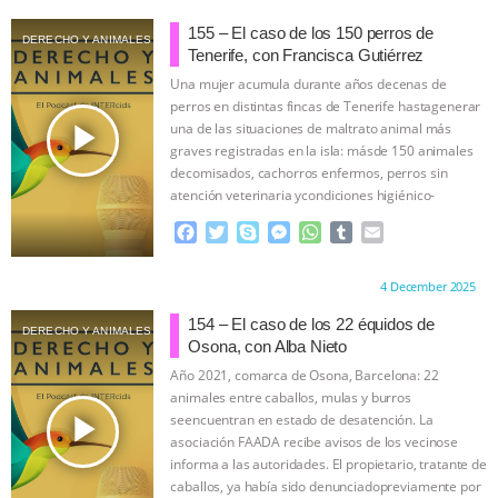
ANXIETIES
|
OUR HEN HOUSE
c
i
y
s
a
m
a
e
t
p
s
t
b
i
155 – El caso de los 150 perros de
DERECHO Y ANIMALES
b
t
e
e
s
l
l
Tenerife, con Francisca Gutiérrez
o
e
n
A
r
Una mujer acumula durante años decenas de
o
r
g
p
perros en distintas fincas de Tenerife hastagenerar
k
e
p
play_arrow
una de las situaciones de maltrato animal más
r
graves registradas en la isla: másde 150 animales
decomisados, cachorros enfermos, perros sin
atención veterinaria ycondiciones higiénico-
sanitarias extremas.
…continue
F
T
S
M
W
T
E
a
w
k
e
h
u
m
c
i
y
s
a
m
a
Proudly brought to you by:
4 December 2025
e
t
p
s
t
b
i
b
t
e
e
s
l
l
154 – El caso de los 22 équidos de
DERECHO Y ANIMALES
o
e
n
A
r
Osona, con Alba Nieto
o
r
g
p
Año 2021, comarca de Osona, Barcelona: 22
k
e
p
animales entre caballos, mulas y burros
r
play_arrow
seencuentran en estado de desatención. La
asociación FAADA recibe avisos de los vecinose
informa a las autoridades. El propietario, tratante de
caballos, ya había sido denunciadopreviamente por