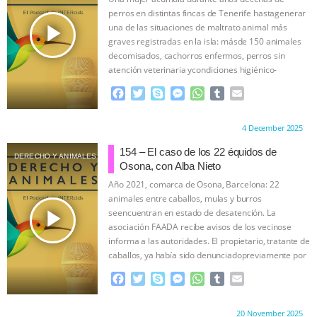
ANXIETIES
|
OUR HEN HOUSE
o
r
g
p
perros en distintas fincas de Tenerife hastagenerar
k
e
p
play_arrow
una de las situaciones de maltrato animal más
r
graves registradas en la isla: másde 150 animales
decomisados, cachorros enfermos, perros sin
atención veterinaria ycondiciones higiénico-
sanitarias extremas.
…continue
F
T
S
M
W
T
E
a
w
k
e
h
u
m
c
i
y
s
a
m
a
Proudly brought to you by:
4 December 2025
e
t
p
s
t
b
i
b
t
e
e
s
l
l
154 – El caso de los 22 équidos de
DERECHO Y ANIMALES
o
e
n
A
r
Osona, con Alba Nieto
o
r
g
p
Año 2021, comarca de Osona, Barcelona: 22
k
e
p
animales entre caballos, mulas y burros
r
play_arrow
seencuentran en estado de desatención. La
asociación FAADA recibe avisos de los vecinose
informa a las autoridades. El propietario, tratante de
caballos, ya había sido denunciadopreviamente por
…continue
F
T
S
M
W
T
E
a
w
k
e
h
u
m
c
i
y
s
a
m
a
Proudly brought to you by:
20 November 2025