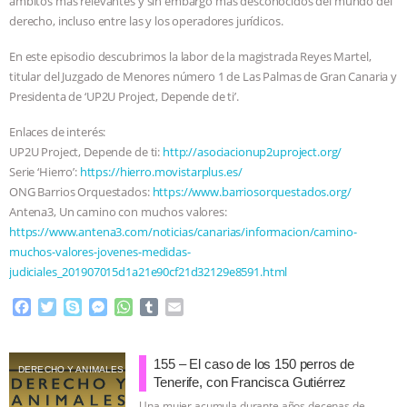
ámbitos más relevantes y sin embargo más desconocidos del mundo del
derecho, incluso entre las y los operadores jurídicos.
ASSOCIATION WITH CHERYL LEAHY
|
En este episodio descubrimos la labor de la magistrada Reyes Martel,
K R ANIMAL LAW
THE HEN
titular del Juzgado de Menores número 1 de Las Palmas de Gran Canaria y
Presidenta de ‘UP2U Project, Depende de ti’.
REPORT: “IS THERE ANYTHING LEFT
Enlaces de interés:
UP2U Project, Depende de ti:
http://asociacionup2uproject.org/
TO SAY?” | OCTOPUS FARM
Serie ‘Hierro’:
https://hierro.movistarplus.es/
ONG Barrios Orquestados:
https://www.barriosorquestados.org/
CANCELED, BRAZIL BANS FOIE GRAS
Antena3, Un camino con muchos valores:
https://www.antena3.com/noticias/canarias/informacion/camino-
& MORE ANIMAL RI
|
OUR HEN
muchos-valores-jovenes-medidas-
judiciales_201907015d1a21e90cf21d32129e8591.html
HOUSE
NO MORE GOAT
F
T
S
M
W
T
E
a
w
k
e
h
u
m
SNUGGLES: ANIMAL AG’S WEEK OF
c
i
y
s
a
m
a
e
t
p
s
t
b
i
155 – El caso de los 150 perros de
BAD-FAITH EXCUSES | RISING
DERECHO Y ANIMALES
b
t
e
e
s
l
l
Tenerife, con Francisca Gutiérrez
o
e
n
A
r
Una mujer acumula durante años decenas de