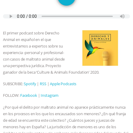
GRANDIN’S PR SPIN, AND THE
INDUSTRY’S NEVER-ENDING
EXCUSES | RISING ANXIETIES
|
OUR
El primer podcast sobre Derecho
Animal en español en el que
HEN HOUSE
EPISODE 252:
entrevistamos a expertos sobre su
experiencia -personal y profesional-
INDUSTRIAL FOOD SYSTEMS WITH
con casos de maltrato animal desde
una perspectiva jurídica. Proyecto
JAN DUTKIEWICZ
|
KNOWING
ganador de la beca ‘Culture & Animals Foundation’ 2020.
SUBSCRIBE:
Spotify
|
RSS
|
Apple Podcasts
ANIMALS
EVERYBODY WANTS TO
FOLLOW:
Facebook
|
Instagram
BE A VEGAN CAT
|
FREEDOM OF
¿Por qué el delito por maltrato animal no aparece prácticamente nunca
en los procesos en los que los encausados son menores? ¿En qué franja
SPECIES
BUILDING THE FIELD:
de edad se encuentra este colectivo? ¿Cuántos jueces y juezas de
menores hay en España? La jurisdicción de menores es uno de los
INSIDE THE ANIMAL LAW PRACTICE