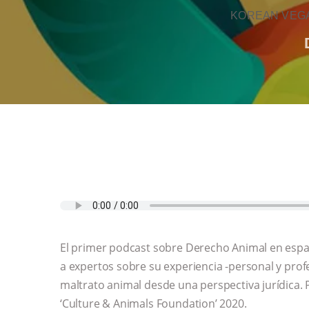
KOREAN VEGA
El primer podcast sobre Derecho Animal en espa
a expertos sobre su experiencia -personal y prof
maltrato animal desde una perspectiva jurídica.
‘Culture & Animals Foundation’ 2020.