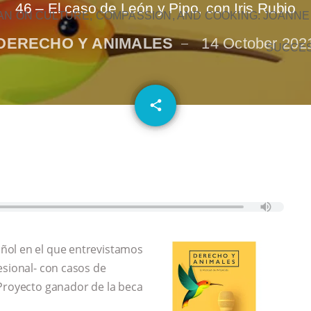
46 – El caso de León y Pipo, con Iris Rubio
N ON CULTURE, COMPASSION, AND COOKING: JOANNE
DERECHO Y ANIMALES
14 October 202
SUCCE
email
share
ñol en el que entrevistamos
esional- con casos de
 Proyecto ganador de la beca