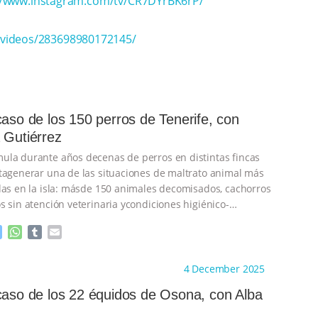
//www.instagram.com/tv/CR7DYrBK6rP/
/videos/283698980172145/
caso de los 150 perros de Tenerife, con
 Gutiérrez
la durante años decenas de perros en distintas fincas
tagenerar una de las situaciones de maltrato animal más
das en la isla: másde 150 animales decomisados, cachorros
s sin atención veterinaria ycondiciones higiénico-
emas.
…continue
M
W
T
E
e
h
u
m
s
a
m
a
ht to you by:
Derecho y Animales
4 December 2025
s
t
b
i
e
s
l
l
caso de los 22 équidos de Osona, con Alba
n
A
r
g
p