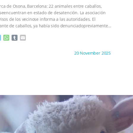
e
p
ca de Osona, Barcelona: 22 animales entre caballos,
r
seencuentran en estado de desatención. La asociación
isos de los vecinose informa a las autoridades. El
atante de caballos, ya había sido denunciadopreviamente
M
W
T
E
e
h
u
m
s
a
m
a
ht to you by:
Derecho y Animales
20 November 2025
s
t
b
i
e
s
l
l
n
A
r
g
p
e
p
r