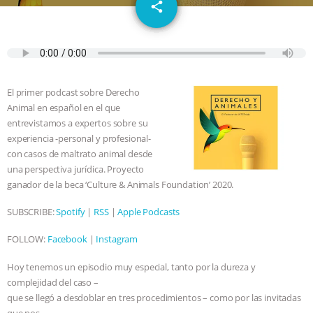
email
SPECIES
BUILDING THE FIELD:
share
INSIDE THE ANIMAL LAW PRACTICE
ASSOCIATION WITH CHERYL LEAHY
|
El primer podcast sobre Derecho
K R ANIMAL LAW
THE HEN
Animal en español en el que
entrevistamos a expertos sobre su
REPORT: “IS THERE ANYTHING LEFT
experiencia -personal y profesional-
con casos de maltrato animal desde
una perspectiva jurídica. Proyecto
TO SAY?” | OCTOPUS FARM
ganador de la beca ‘Culture & Animals Foundation’ 2020.
CANCELED, BRAZIL BANS FOIE GRAS
SUBSCRIBE:
Spotify
|
RSS
|
Apple Podcasts
& MORE ANIMAL RI
|
OUR HEN
FOLLOW:
Facebook
|
Instagram
Hoy tenemos un episodio muy especial, tanto por la dureza y
HOUSE
NO MORE GOAT
complejidad del caso –
que se llegó a desdoblar en tres procedimientos – como por las invitadas
SNUGGLES: ANIMAL AG’S WEEK OF
que nos