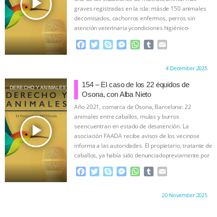
play_arrow
r
graves registradas en la isla: másde 150 animales
decomisados, cachorros enfermos, perros sin
atención veterinaria ycondiciones higiénico-
sanitarias extremas.
…continue
F
T
S
M
W
T
E
a
w
k
e
h
u
m
c
i
y
s
a
m
a
Proudly brought to you by:
4 December 2025
e
t
p
s
t
b
i
b
t
e
e
s
l
l
154 – El caso de los 22 équidos de
DERECHO Y ANIMALES
o
e
n
A
r
Osona, con Alba Nieto
o
r
g
p
Año 2021, comarca de Osona, Barcelona: 22
k
e
p
animales entre caballos, mulas y burros
r
play_arrow
seencuentran en estado de desatención. La
asociación FAADA recibe avisos de los vecinose
informa a las autoridades. El propietario, tratante de
caballos, ya había sido denunciadopreviamente por
…continue
F
T
S
M
W
T
E
a
w
k
e
h
u
m
c
i
y
s
a
m
a
Proudly brought to you by:
20 November 2025
e
t
p
s
t
b
i
b
t
e
e
s
l
l