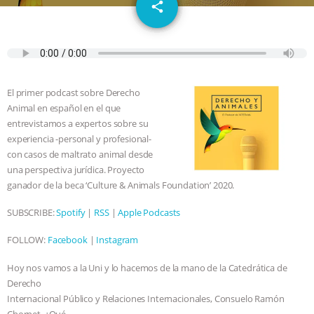
email
GRANDIN’S PR SPIN, AND THE
share
INDUSTRY’S NEVER-ENDING
EXCUSES | RISING ANXIETIES
|
OUR
El primer podcast sobre Derecho
HEN HOUSE
EPISODE 252:
Animal en español en el que
entrevistamos a expertos sobre su
INDUSTRIAL FOOD SYSTEMS WITH
experiencia -personal y profesional-
con casos de maltrato animal desde
una perspectiva jurídica. Proyecto
JAN DUTKIEWICZ
|
KNOWING
ganador de la beca ‘Culture & Animals Foundation’ 2020.
ANIMALS
EVERYBODY WANTS TO
SUBSCRIBE:
Spotify
|
RSS
|
Apple Podcasts
BE A VEGAN CAT
|
FREEDOM OF
FOLLOW:
Facebook
|
Instagram
Hoy nos vamos a la Uni y lo hacemos de la mano de la Catedrática de
SPECIES
BUILDING THE FIELD:
Derecho
Internacional Público y Relaciones Internacionales, Consuelo Ramón
INSIDE THE ANIMAL LAW PRACTICE
Chornet. ¿Qué