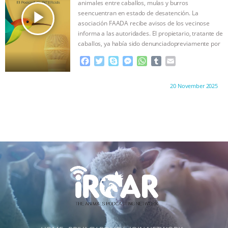
animales entre caballos, mulas y burros
r
play_arrow
seencuentran en estado de desatención. La
asociación FAADA recibe avisos de los vecinose
informa a las autoridades. El propietario, tratante de
caballos, ya había sido denunciadopreviamente por
…continue
F
T
S
M
W
T
E
a
w
k
e
h
u
m
c
i
y
s
a
m
a
Proudly brought to you by:
20 November 2025
e
t
p
s
t
b
i
b
t
e
e
s
l
l
o
e
n
A
r
o
r
g
p
k
e
p
r