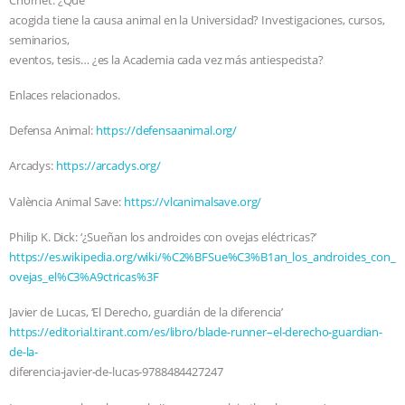
acogida tiene la causa animal en la Universidad? Investigaciones, cursos,
ASSOCIATION WITH CHERYL LEAHY
|
seminarios,
eventos, tesis… ¿es la Academia cada vez más antiespecista?
K R ANIMAL LAW
THE HEN
Enlaces relacionados.
REPORT: “IS THERE ANYTHING LEFT
Defensa Animal:
https://defensaanimal.org/
TO SAY?” | OCTOPUS FARM
Arcadys:
https://arcadys.org/
CANCELED, BRAZIL BANS FOIE GRAS
València Animal Save:
https://vlcanimalsave.org/
Philip K. Dick: ‘¿Sueñan los androides con ovejas eléctricas?’
& MORE ANIMAL RI
|
OUR HEN
https://es.wikipedia.org/wiki/%C2%BFSue%C3%B1an_los_androides_con_
ovejas_el%C3%A9ctricas%3F
HOUSE
NO MORE GOAT
Javier de Lucas, ‘El Derecho, guardián de la diferencia’
SNUGGLES: ANIMAL AG’S WEEK OF
https://editorial.tirant.com/es/libro/blade-runner–el-derecho-guardian-
de-la-
BAD-FAITH EXCUSES | RISING
diferencia-javier-de-lucas-9788484427247