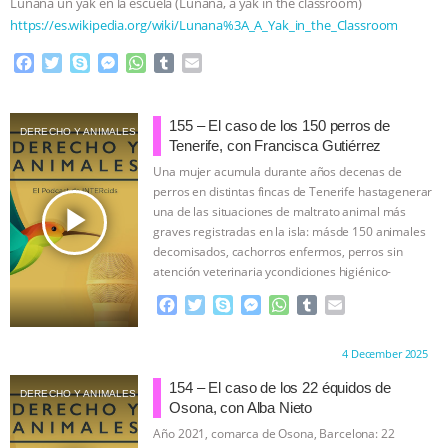
Lunana un yak en la escuela (Lunana, a yak in the classroom)
ANXIETIES
|
OUR HEN HOUSE
https://es.wikipedia.org/wiki/Lunana%3A_A_Yak_in_the_Classroom
F
T
S
M
W
T
E
a
w
k
e
h
u
m
c
i
y
s
a
m
a
e
t
p
s
t
b
i
155 – El caso de los 150 perros de
DERECHO Y ANIMALES
b
t
e
e
s
l
l
Tenerife, con Francisca Gutiérrez
o
e
n
A
r
Una mujer acumula durante años decenas de
o
r
g
p
perros en distintas fincas de Tenerife hastagenerar
k
e
p
play_arrow
una de las situaciones de maltrato animal más
r
graves registradas en la isla: másde 150 animales
decomisados, cachorros enfermos, perros sin
atención veterinaria ycondiciones higiénico-
sanitarias extremas.
…continue
F
T
S
M
W
T
E
a
w
k
e
h
u
m
c
i
y
s
a
m
a
Proudly brought to you by:
4 December 2025
e
t
p
s
t
b
i
b
t
e
e
s
l
l
154 – El caso de los 22 équidos de
DERECHO Y ANIMALES
o
e
n
A
r
Osona, con Alba Nieto
o
r
g
p
Año 2021, comarca de Osona, Barcelona: 22
k
e
p