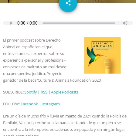
email
JAN DUTKIEWICZ
|
KNOWING
share
ANIMALS
EVERYBODY WANTS TO
BE A VEGAN CAT
|
FREEDOM OF
El primer podcast sobre Derecho
SPECIES
BUILDING THE FIELD:
Animal en español en el que
entrevistamos a expertos sobre su
INSIDE THE ANIMAL LAW PRACTICE
experiencia -personal y profesional-
con casos de maltrato animal desde
una perspectiva jurídica. Proyecto
ASSOCIATION WITH CHERYL LEAHY
|
ganador de la beca ‘Culture & Animals Foundation’ 2020.
K R ANIMAL LAW
THE HEN
SUBSCRIBE:
Spotify
|
RSS
|
Apple Podcasts
REPORT: “IS THERE ANYTHING LEFT
FOLLOW:
Facebook
|
Instagram
Era un día de mucho frío y lluvia en marzo de 2021 cuando la Policía de
TO SAY?” | OCTOPUS FARM
Benifaió, Valencia, recibe una llamada alertando de que un perro se
encuentra a la intemperie, encadenado, empapado y sin ningún lugar
CANCELED, BRAZIL BANS FOIE GRAS
donde resguardarse.