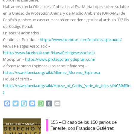
Hablamos con la Oficial de la Policía Local Eva María López sobre su labor
& MORE ANIMAL RI
|
OUR HEN
en la Unidad de Protección Animal y del Medio Ambiente (UPRAME) de
Benifaió y sobre un caso que acabó en condena gracias al artículo 337 Bis
HOUSE
NO MORE GOAT
del Código Penal.
Enlaces relacionados
SNUGGLES: ANIMAL AG’S WEEK OF
Centinelas Peludos –
https://www.facebook.com/centinelaspeludos/
Nüwa Pelatges Associació –
BAD-FAITH EXCUSES | RISING
https://www.facebook.com/NuwaPelatgesAssociacio
Modepran –
https://www.protectoramodepran.com/
ANXIETIES
|
OUR HEN
Alfonso Moreno Espinosa (Los seres inferiores) –
https://es.wikipedia.org/wiki/Alfonso_Moreno_Espinosa
House of cards –
HOUSE
ANTINATALISM AND
https://es.wikipedia.org/wiki/House_of_Cards_(serie_de_televisi%C3%B3n
)
HUMANS’ IMPACT ON THE PLANET
|
F
T
S
M
W
T
E
FREEDOM OF SPECIES
a
w
k
e
h
u
m
c
i
y
s
a
m
a
e
t
p
s
t
b
i
155 – El caso de los 150 perros de
DERECHO Y ANIMALES
b
t
e
e
s
l
l
Tenerife, con Francisca Gutiérrez
o
e
n
A
r