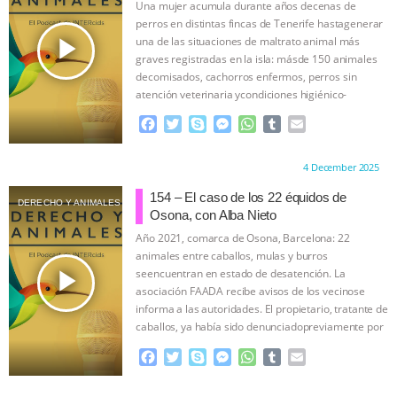
Una mujer acumula durante años decenas de
o
r
g
p
perros en distintas fincas de Tenerife hastagenerar
k
e
p
play_arrow
una de las situaciones de maltrato animal más
r
graves registradas en la isla: másde 150 animales
decomisados, cachorros enfermos, perros sin
atención veterinaria ycondiciones higiénico-
sanitarias extremas.
…continue
F
T
S
M
W
T
E
a
w
k
e
h
u
m
c
i
y
s
a
m
a
Proudly brought to you by:
4 December 2025
e
t
p
s
t
b
i
b
t
e
e
s
l
l
154 – El caso de los 22 équidos de
DERECHO Y ANIMALES
o
e
n
A
r
Osona, con Alba Nieto
o
r
g
p
Año 2021, comarca de Osona, Barcelona: 22
k
e
p
animales entre caballos, mulas y burros
r
play_arrow
seencuentran en estado de desatención. La
asociación FAADA recibe avisos de los vecinose
informa a las autoridades. El propietario, tratante de
caballos, ya había sido denunciadopreviamente por
…continue
F
T
S
M
W
T
E
a
w
k
e
h
u
m
c
i
y
s
a
m
a