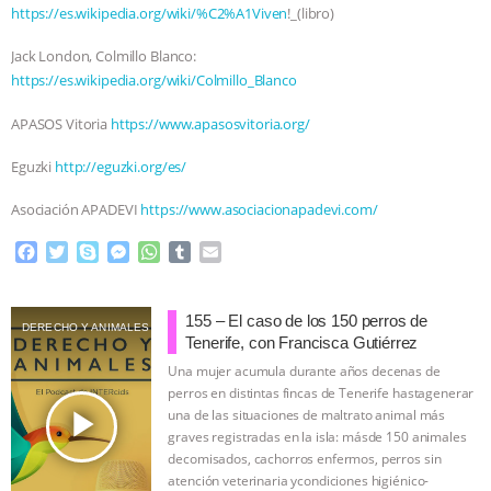
ANXIETIES
|
OUR HEN HOUSE
https://es.wikipedia.org/wiki/%C2%A1Viven
!_(libro)
Jack London, Colmillo Blanco:
https://es.wikipedia.org/wiki/Colmillo_Blanco
APASOS Vitoria
https://www.apasosvitoria.org/
Eguzki
http://eguzki.org/es/
Asociación APADEVI
https://www.asociacionapadevi.com/
F
T
S
M
W
T
E
a
w
k
e
h
u
m
c
i
y
s
a
m
a
e
t
p
s
t
b
i
155 – El caso de los 150 perros de
DERECHO Y ANIMALES
b
t
e
e
s
l
l
Tenerife, con Francisca Gutiérrez
o
e
n
A
r
Una mujer acumula durante años decenas de
o
r
g
p
perros en distintas fincas de Tenerife hastagenerar
k
e
p
play_arrow
una de las situaciones de maltrato animal más
r
graves registradas en la isla: másde 150 animales
decomisados, cachorros enfermos, perros sin
atención veterinaria ycondiciones higiénico-