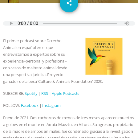
email
GRANDIN’S PR SPIN, AND THE
share
INDUSTRY’S NEVER-ENDING
EXCUSES | RISING ANXIETIES
|
OUR
El primer podcast sobre Derecho
HEN HOUSE
EPISODE 252:
Animal en español en el que
entrevistamos a expertos sobre su
INDUSTRIAL FOOD SYSTEMS WITH
experiencia -personal y profesional-
con casos de maltrato animal desde
una perspectiva jurídica. Proyecto
JAN DUTKIEWICZ
|
KNOWING
ganador de la beca ‘Culture & Animals Foundation’ 2020.
ANIMALS
EVERYBODY WANTS TO
SUBSCRIBE:
Spotify
|
RSS
|
Apple Podcasts
BE A VEGAN CAT
|
FREEDOM OF
FOLLOW:
Facebook
|
Instagram
Enero de 2021. Dos cachorros de menos de tres meses aparecen muertos
SPECIES
BUILDING THE FIELD:
a golpes en el monte en Arraia-Maeztu, en Vitoria. Su agresor, propietario
de la madre de ambos animales, fue condenado gracias a la investigación
INSIDE THE ANIMAL LAW PRACTICE
realizada por el Guarda Forestal de Medio Ambiente Andoni Díaz y a las