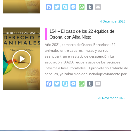
sanitarias extremas.
…continue
F
T
S
M
W
T
E
a
w
k
e
h
u
m
c
i
y
s
a
m
a
Proudly brought to you by:
4 December 2025
e
t
p
s
t
b
i
b
t
e
e
s
l
l
154 – El caso de los 22 équidos de
DERECHO Y ANIMALES
o
e
n
A
r
Osona, con Alba Nieto
o
r
g
p
Año 2021, comarca de Osona, Barcelona: 22
k
e
p
animales entre caballos, mulas y burros
r
play_arrow
seencuentran en estado de desatención. La
asociación FAADA recibe avisos de los vecinose
informa a las autoridades. El propietario, tratante de
caballos, ya había sido denunciadopreviamente por
…continue
F
T
S
M
W
T
E
a
w
k
e
h
u
m
c
i
y
s
a
m
a
Proudly brought to you by:
20 November 2025
e
t
p
s
t
b
i
b
t
e
e
s
l
l
o
e
n
A
r
o
r
g
p
k
e
p
r