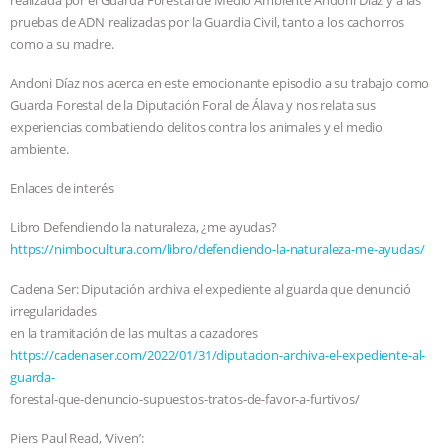
pruebas de ADN realizadas por la Guardia Civil, tanto a los cachorros
ASSOCIATION WITH CHERYL LEAHY
|
como a su madre.
K R ANIMAL LAW
THE HEN
Andoni Díaz nos acerca en este emocionante episodio a su trabajo como
Guarda Forestal de la Diputación Foral de Álava y nos relata sus
REPORT: “IS THERE ANYTHING LEFT
experiencias combatiendo delitos contra los animales y el medio
ambiente.
TO SAY?” | OCTOPUS FARM
Enlaces de interés
CANCELED, BRAZIL BANS FOIE GRAS
Libro Defendiendo la naturaleza, ¿me ayudas?
https://nimbocultura.com/libro/defendiendo-la-naturaleza-me-ayudas/
& MORE ANIMAL RI
|
OUR HEN
Cadena Ser: Diputación archiva el expediente al guarda que denunció
irregularidades
HOUSE
NO MORE GOAT
en la tramitación de las multas a cazadores
https://cadenaser.com/2022/01/31/diputacion-archiva-el-expediente-al-
SNUGGLES: ANIMAL AG’S WEEK OF
guarda-
forestal-que-denuncio-supuestos-tratos-de-favor-a-furtivos/
BAD-FAITH EXCUSES | RISING
Piers Paul Read, ‘Viven’: