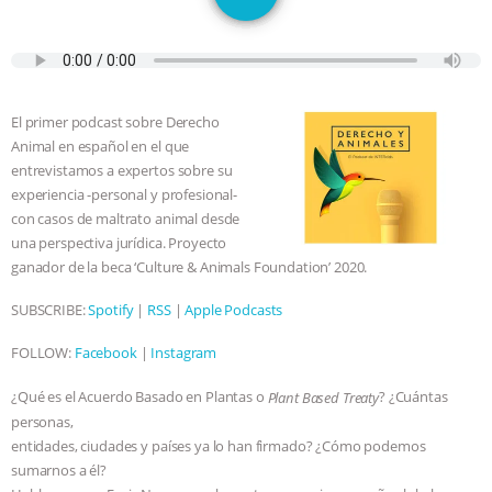
JAN DUTKIEWICZ
|
KNOWING
ANIMALS
EVERYBODY WANTS TO
BE A VEGAN CAT
|
FREEDOM OF
El primer podcast sobre Derecho
Animal en español en el que
SPECIES
BUILDING THE FIELD:
entrevistamos a expertos sobre su
experiencia -personal y profesional-
INSIDE THE ANIMAL LAW PRACTICE
con casos de maltrato animal desde
una perspectiva jurídica. Proyecto
ASSOCIATION WITH CHERYL LEAHY
|
ganador de la beca ‘Culture & Animals Foundation’ 2020.
SUBSCRIBE:
Spotify
|
RSS
|
Apple Podcasts
K R ANIMAL LAW
THE HEN
FOLLOW:
Facebook
|
Instagram
REPORT: “IS THERE ANYTHING LEFT
¿Qué es el Acuerdo Basado en Plantas o
? ¿Cuántas
Plant Based Treaty
TO SAY?” | OCTOPUS FARM
personas,
entidades, ciudades y países ya lo han firmado? ¿Cómo podemos
sumarnos a él?
CANCELED, BRAZIL BANS FOIE GRAS