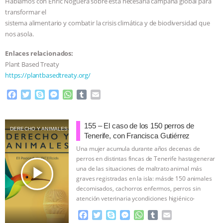
Hablamos con Enric Noguera sobre esta necesaria campaña global para
transformar el
& MORE ANIMAL RI
|
OUR HEN
sistema alimentario y combatir la crisis climática y de biodiversidad que
nos asola.
HOUSE
NO MORE GOAT
Enlaces relacionados:
SNUGGLES: ANIMAL AG’S WEEK OF
Plant Based Treaty
https://plantbasedtreaty.org/
BAD-FAITH EXCUSES | RISING
F
T
S
M
W
T
E
a
w
k
e
h
u
m
ANXIETIES
|
OUR HEN
c
i
y
s
a
m
a
e
t
p
s
t
b
i
155 – El caso de los 150 perros de
DERECHO Y ANIMALES
HOUSE
ANTINATALISM AND
b
t
e
e
s
l
l
Tenerife, con Francisca Gutiérrez
o
e
n
A
r
Una mujer acumula durante años decenas de
o
r
g
p
HUMANS’ IMPACT ON THE PLANET
|
perros en distintas fincas de Tenerife hastagenerar
k
e
p
play_arrow
una de las situaciones de maltrato animal más
r
FREEDOM OF SPECIES
graves registradas en la isla: másde 150 animales
decomisados, cachorros enfermos, perros sin
atención veterinaria ycondiciones higiénico-
sanitarias extremas.
…continue
F
T
S
M
W
T
E