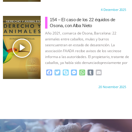
a
w
k
e
h
u
m
c
i
y
s
a
m
a
Proudly brought to you by:
4 December 2025
e
t
p
s
t
b
i
b
t
e
e
s
l
l
154 – El caso de los 22 équidos de
DERECHO Y ANIMALES
o
e
n
A
r
Osona, con Alba Nieto
o
r
g
p
Año 2021, comarca de Osona, Barcelona: 22
k
e
p
animales entre caballos, mulas y burros
r
play_arrow
seencuentran en estado de desatención. La
asociación FAADA recibe avisos de los vecinose
informa a las autoridades. El propietario, tratante de
caballos, ya había sido denunciadopreviamente por
…continue
F
T
S
M
W
T
E
a
w
k
e
h
u
m
c
i
y
s
a
m
a
Proudly brought to you by:
20 November 2025
e
t
p
s
t
b
i
b
t
e
e
s
l
l
o
e
n
A
r
o
r
g
p
k
e
p
r