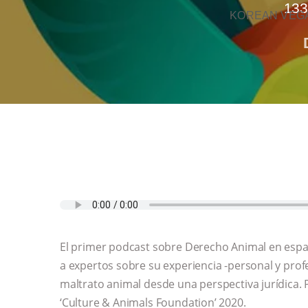
133
KOREAN VEGA
El primer podcast sobre Derecho Animal en espa
a expertos sobre su experiencia -personal y prof
maltrato animal desde una perspectiva jurídica.
‘Culture & Animals Foundation’ 2020.