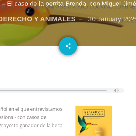
 – El caso de la perrita Brenda, con Miguel Jim
N ON CULTURE, COMPASSION, AND COOKING: JOANNE
DERECHO Y ANIMALES
30 January 202
SUCCE
email
share
ñol en el que entrevistamos
esional- con casos de
 Proyecto ganador de la beca