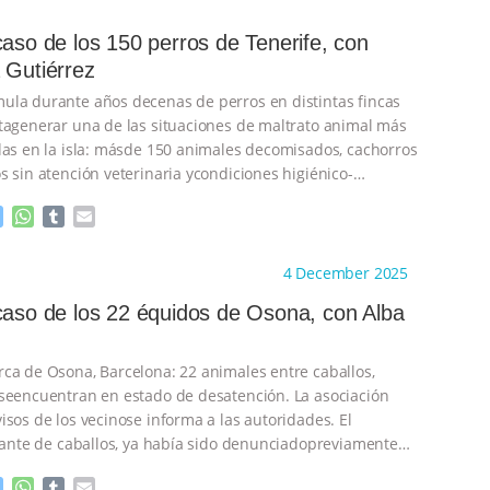
caso de los 150 perros de Tenerife, con
 Gutiérrez
la durante años decenas de perros en distintas fincas
tagenerar una de las situaciones de maltrato animal más
das en la isla: másde 150 animales decomisados, cachorros
s sin atención veterinaria ycondiciones higiénico-
emas.
…continue
M
W
T
E
e
h
u
m
s
a
m
a
ht to you by:
Derecho y Animales
4 December 2025
s
t
b
i
e
s
l
l
caso de los 22 équidos de Osona, con Alba
n
A
r
g
p
e
p
ca de Osona, Barcelona: 22 animales entre caballos,
r
seencuentran en estado de desatención. La asociación
isos de los vecinose informa a las autoridades. El
atante de caballos, ya había sido denunciadopreviamente
M
W
T
E