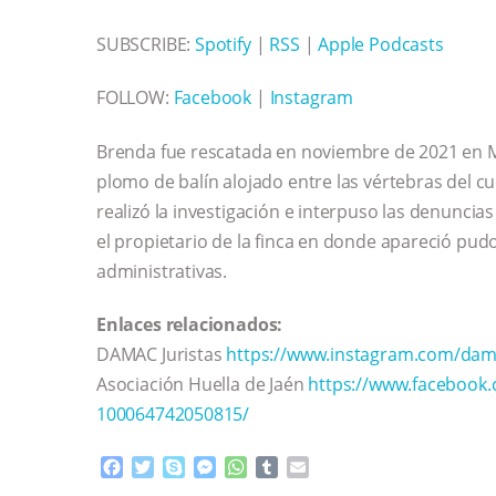
SUBSCRIBE:
Spotify
|
RSS
|
Apple Podcasts
FOLLOW:
Facebook
|
Instagram
Brenda fue rescatada en noviembre de 2021 en M
plomo de balín alojado entre las vértebras del 
realizó la investigación e interpuso las denuncia
el propietario de la finca en donde apareció pud
administrativas.
Enlaces relacionados:
DAMAC Juristas
https://www.instagram.com/dama
Asociación Huella de Jaén
https://www.facebook
100064742050815/
F
T
S
M
W
T
E
a
w
k
e
h
u
m