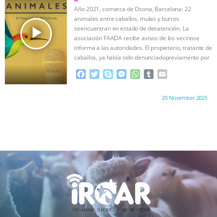
o
r
g
p
Año 2021, comarca de Osona, Barcelona: 22
k
e
p
animales entre caballos, mulas y burros
r
play_arrow
seencuentran en estado de desatención. La
asociación FAADA recibe avisos de los vecinose
informa a las autoridades. El propietario, tratante de
caballos, ya había sido denunciadopreviamente por
…continue
F
T
S
M
W
T
E
a
w
k
e
h
u
m
c
i
y
s
a
m
a
Proudly brought to you by:
20 November 2025
e
t
p
s
t
b
i
b
t
e
e
s
l
l
o
e
n
A
r
o
r
g
p
k
e
p
r