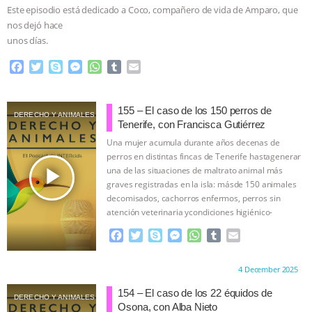
Este episodio está dedicado a Coco, compañero de vida de Amparo, que
nos dejó hace
unos días.
F
T
S
M
W
T
E
a
w
k
e
h
u
m
c
i
y
s
a
m
a
e
t
p
s
t
b
i
155 – El caso de los 150 perros de
DERECHO Y ANIMALES
b
t
e
e
s
l
l
Tenerife, con Francisca Gutiérrez
o
e
n
A
r
Una mujer acumula durante años decenas de
o
r
g
p
perros en distintas fincas de Tenerife hastagenerar
k
e
p
play_arrow
una de las situaciones de maltrato animal más
r
graves registradas en la isla: másde 150 animales
decomisados, cachorros enfermos, perros sin
atención veterinaria ycondiciones higiénico-
sanitarias extremas.
…continue
F
T
S
M
W
T
E
a
w
k
e
h
u
m
c
i
y
s
a
m
a
Proudly brought to you by:
4 December 2025
e
t
p
s
t
b
i
b
t
e
e
s
l
l
154 – El caso de los 22 équidos de
DERECHO Y ANIMALES
o
e
n
A
r
Osona, con Alba Nieto