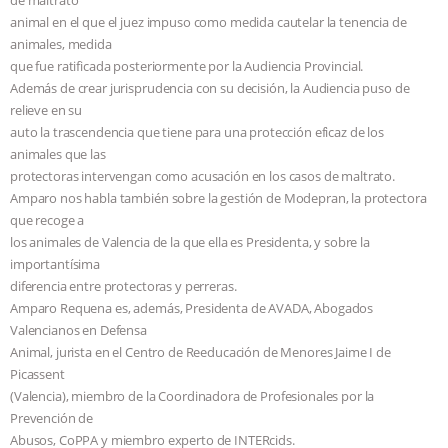
animal en el que el juez impuso como medida cautelar la tenencia de
& MORE ANIMAL RI
|
OUR HEN
animales, medida
que fue ratificada posteriormente por la Audiencia Provincial.
HOUSE
NO MORE GOAT
Además de crear jurisprudencia con su decisión, la Audiencia puso de
relieve en su
SNUGGLES: ANIMAL AG’S WEEK OF
auto la trascendencia que tiene para una protección eficaz de los
animales que las
BAD-FAITH EXCUSES | RISING
protectoras intervengan como acusación en los casos de maltrato.
Amparo nos habla también sobre la gestión de Modepran, la protectora
ANXIETIES
|
OUR HEN
que recoge a
los animales de Valencia de la que ella es Presidenta, y sobre la
importantísima
HOUSE
ANTINATALISM AND
diferencia entre protectoras y perreras.
Amparo Requena es, además, Presidenta de AVADA, Abogados
HUMANS’ IMPACT ON THE PLANET
|
Valencianos en Defensa
Animal, jurista en el Centro de Reeducación de Menores Jaime I de
FREEDOM OF SPECIES
Picassent
(Valencia), miembro de la Coordinadora de Profesionales por la
Prevención de
Abusos, CoPPA y miembro experto de INTERcids.