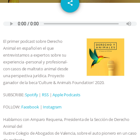
email
JAN DUTKIEWICZ
|
KNOWING
share
ANIMALS
EVERYBODY WANTS TO
BE A VEGAN CAT
|
FREEDOM OF
El primer podcast sobre Derecho
SPECIES
BUILDING THE FIELD:
Animal en español en el que
entrevistamos a expertos sobre su
INSIDE THE ANIMAL LAW PRACTICE
experiencia -personal y profesional-
con casos de maltrato animal desde
una perspectiva jurídica. Proyecto
ASSOCIATION WITH CHERYL LEAHY
|
ganador de la beca ‘Culture & Animals Foundation’ 2020.
K R ANIMAL LAW
THE HEN
SUBSCRIBE:
Spotify
|
RSS
|
Apple Podcasts
REPORT: “IS THERE ANYTHING LEFT
FOLLOW:
Facebook
|
Instagram
Hablamos con Amparo Requena, Presidenta de la Sección de Derecho
TO SAY?” | OCTOPUS FARM
Animal del
Ilustre Colegio de Abogados de Valencia, sobre el auto pionero en un caso
CANCELED, BRAZIL BANS FOIE GRAS
de maltrato