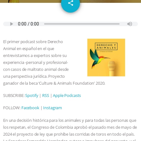
email
GRANDIN’S PR SPIN, AND THE
share
INDUSTRY’S NEVER-ENDING
EXCUSES | RISING ANXIETIES
|
OUR
El primer podcast sobre Derecho
HEN HOUSE
EPISODE 252:
Animal en español en el que
entrevistamos a expertos sobre su
INDUSTRIAL FOOD SYSTEMS WITH
experiencia -personal y profesional-
con casos de maltrato animal desde
una perspectiva jurídica. Proyecto
JAN DUTKIEWICZ
|
KNOWING
ganador de la beca ‘Culture & Animals Foundation’ 2020.
ANIMALS
EVERYBODY WANTS TO
SUBSCRIBE:
Spotify
|
RSS
|
Apple Podcasts
BE A VEGAN CAT
|
FREEDOM OF
FOLLOW:
Facebook
|
Instagram
En una decisión histórica para los animales y para todas las personas que
SPECIES
BUILDING THE FIELD:
los respetan, el Congreso de Colombia aprobó el pasado mes de mayo de
2024 el proyecto de ley que prohíbe las corridas de toros en todo el país.
INSIDE THE ANIMAL LAW PRACTICE
La Senadora Esmeralda Hernández, autora e impulsora del proyecto, y el