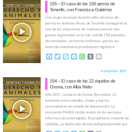
ANXIETIES
|
OUR HEN HOUSE
e
t
p
s
t
b
i
155 – El caso de los 150 perros de
DERECHO Y ANIMALES
b
t
e
e
s
l
l
Tenerife, con Francisca Gutiérrez
o
e
n
A
r
Una mujer acumula durante años decenas de
o
r
g
p
perros en distintas fincas de Tenerife hastagenerar
k
e
p
play_arrow
una de las situaciones de maltrato animal más
r
graves registradas en la isla: másde 150 animales
decomisados, cachorros enfermos, perros sin
atención veterinaria ycondiciones higiénico-
sanitarias extremas.
…continue
F
T
S
M
W
T
E
a
w
k
e
h
u
m
c
i
y
s
a
m
a
Proudly brought to you by:
4 December 2025
e
t
p
s
t
b
i
b
t
e
e
s
l
l
154 – El caso de los 22 équidos de
DERECHO Y ANIMALES
o
e
n
A
r
Osona, con Alba Nieto
o
r
g
p
Año 2021, comarca de Osona, Barcelona: 22
k
e
p
animales entre caballos, mulas y burros
r
play_arrow
seencuentran en estado de desatención. La
asociación FAADA recibe avisos de los vecinose
informa a las autoridades. El propietario, tratante de
caballos, ya había sido denunciadopreviamente por
…continue