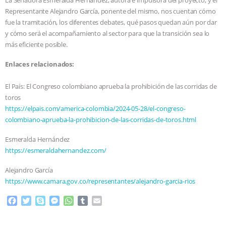
Representante Alejandro García, ponente del mismo, nos cuentan cómo
ASSOCIATION WITH CHERYL LEAHY
|
fue la tramitación, los diferentes debates, qué pasos quedan aún por dar
y cómo será el acompañamiento al sector para que la transición sea lo
K R ANIMAL LAW
THE HEN
más eficiente posible.
REPORT: “IS THERE ANYTHING LEFT
Enlaces relacionados:
TO SAY?” | OCTOPUS FARM
El País: El Congreso colombiano aprueba la prohibición de las corridas de
toros
https://elpais.com/america-colombia/2024-05-28/el-congreso-
CANCELED, BRAZIL BANS FOIE GRAS
colombiano-aprueba-la-prohibicion-de-las-corridas-de-toros.html
& MORE ANIMAL RI
|
OUR HEN
Esmeralda Hernández
https://esmeraldahernandez.com/
HOUSE
NO MORE GOAT
Alejandro García
SNUGGLES: ANIMAL AG’S WEEK OF
https://www.camara.gov.co/representantes/alejandro-garcia-rios
F
T
S
M
W
T
E
BAD-FAITH EXCUSES | RISING
a
w
k
e
h
u
m
c
i
y
s
a
m
a