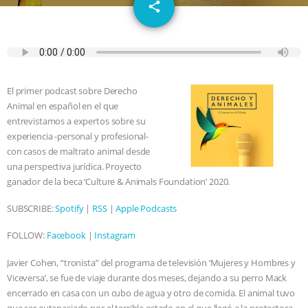
email
DON’T WANT TO” | VEGAN ALLIES,
share
FACTORY FARMING & ANIMAL
ADVOCACY
|
OUR HEN
El primer podcast sobre Derecho
HOUSE
SHOPKIND, TEMPLE
Animal en español en el que
entrevistamos a expertos sobre su
GRANDIN’S PR SPIN, AND THE
experiencia -personal y profesional-
con casos de maltrato animal desde
una perspectiva jurídica. Proyecto
INDUSTRY’S NEVER-ENDING
ganador de la beca ‘Culture & Animals Foundation’ 2020.
EXCUSES | RISING ANXIETIES
|
OUR
SUBSCRIBE:
Spotify
|
RSS
|
Apple Podcasts
HEN HOUSE
EPISODE 252:
FOLLOW:
Facebook
|
Instagram
Javier Cohen, “tronista” del programa de televisión ‘Mujeres y Hombres y
INDUSTRIAL FOOD SYSTEMS WITH
Viceversa’, se fue de viaje durante dos meses, dejando a su perro Mack
encerrado en casa con un cubo de agua y otro de comida. El animal tuvo
JAN DUTKIEWICZ
|
KNOWING
que ser eutanasiado por el terrible estado en el que llegó a la protectora.