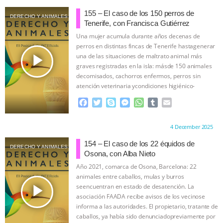
c
i
y
s
a
m
a
& MORE ANIMAL RI
|
OUR HEN
e
t
p
s
t
b
i
155 – El caso de los 150 perros de
DERECHO Y ANIMALES
b
t
e
e
s
l
l
Tenerife, con Francisca Gutiérrez
HOUSE
o
e
n
A
r
Una mujer acumula durante años decenas de
o
r
g
p
perros en distintas fincas de Tenerife hastagenerar
k
e
p
play_arrow
una de las situaciones de maltrato animal más
r
graves registradas en la isla: másde 150 animales
decomisados, cachorros enfermos, perros sin
atención veterinaria ycondiciones higiénico-
sanitarias extremas.
…continue
F
T
S
M
W
T
E
a
w
k
e
h
u
m
c
i
y
s
a
m
a
Proudly brought to you by:
4 December 2025
e
t
p
s
t
b
i
b
t
e
e
s
l
l
154 – El caso de los 22 équidos de
DERECHO Y ANIMALES
o
e
n
A
r
Osona, con Alba Nieto
o
r
g
p
Año 2021, comarca de Osona, Barcelona: 22
k
e
p
animales entre caballos, mulas y burros
r
play_arrow
seencuentran en estado de desatención. La
asociación FAADA recibe avisos de los vecinose
informa a las autoridades. El propietario, tratante de
caballos, ya había sido denunciadopreviamente por