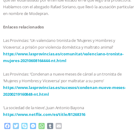
Hablamos con el abogado Rafael Soriano, que llevó la acusación particular
ANIMALS
EVERYBODY WANTS TO
en nombre de Modepran.
BE A VEGAN CAT
|
FREEDOM OF
Enlaces relacionados
SPECIES
BUILDING THE FIELD:
Las Provincias: ‘Un valenciano tronista de ‘Mujeres y Hombres y
Viceversa’, a prisión por violencia doméstica y maltrato animal’
INSIDE THE ANIMAL LAW PRACTICE
https://www.lasprovincias.es/comunitat/valenciano-tronista-
mujeres-20210608164444-nt.html
ASSOCIATION WITH CHERYL LEAHY
|
Las Provincias: ‘Condenan a nueve meses de cárcel a un tronista de
‘Mujeres y Hombres y Viceversa’ por maltratar a su perro’
K R ANIMAL LAW
THE HEN
https://www.lasprovincias.es/sucesos/condenan-nueve-meses-
20200219160848-nt.html
REPORT: “IS THERE ANYTHING LEFT
‘La sociedad de la nieve’, Juan Antonio Bayona
TO SAY?” | OCTOPUS FARM
https://www.netflix.com/es/title/81268316
CANCELED, BRAZIL BANS FOIE GRAS
F
T
S
M
W
T
E
a
w
k
e
h
u
m