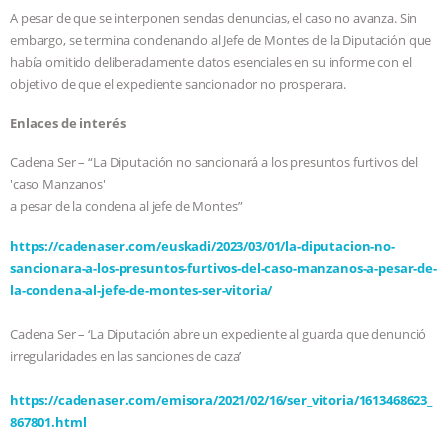
A pesar de que se interponen sendas denuncias, el caso no avanza. Sin
BAD-FAITH EXCUSES | RISING
embargo, se termina condenando al Jefe de Montes de la Diputación que
había omitido deliberadamente datos esenciales en su informe con el
ANXIETIES
|
OUR HEN
objetivo de que el expediente sancionador no prosperara.
HOUSE
ANTINATALISM AND
Enlaces de interés
Cadena Ser – “La Diputación no sancionará a los presuntos furtivos del
HUMANS’ IMPACT ON THE PLANET
|
'caso Manzanos'
a pesar de la condena al jefe de Montes”
FREEDOM OF SPECIES
THE
https://cadenaser.com/euskadi/2023/03/01/la-diputacion-no-
KOREAN VEGAN ON CULTURE,
sancionara-a-los-presuntos-furtivos-del-caso-manzanos-a-pesar-de-
la-condena-al-jefe-de-montes-ser-vitoria/
COMPASSION, AND COOKING:
Cadena Ser – ‘La Diputación abre un expediente al guarda que denunció
irregularidades en las sanciones de caza’
JOANNE MOLINARO’S PATH TO
https://cadenaser.com/emisora/2021/02/16/ser_vitoria/1613468623_
SUCCESS
|
OUR HEN HOUSE
867801.html