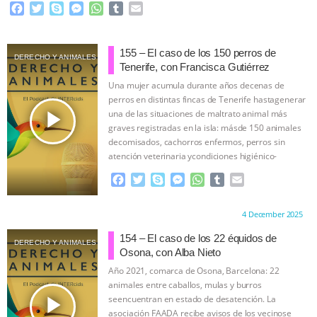
F
T
S
M
W
T
E
a
w
k
e
h
u
m
c
i
y
s
a
m
a
e
t
p
s
t
b
i
155 – El caso de los 150 perros de
DERECHO Y ANIMALES
b
t
e
e
s
l
l
Tenerife, con Francisca Gutiérrez
o
e
n
A
r
Una mujer acumula durante años decenas de
o
r
g
p
perros en distintas fincas de Tenerife hastagenerar
k
e
p
play_arrow
una de las situaciones de maltrato animal más
r
graves registradas en la isla: másde 150 animales
decomisados, cachorros enfermos, perros sin
atención veterinaria ycondiciones higiénico-
sanitarias extremas.
…continue
F
T
S
M
W
T
E
a
w
k
e
h
u
m
c
i
y
s
a
m
a
Proudly brought to you by:
4 December 2025
e
t
p
s
t
b
i
b
t
e
e
s
l
l
154 – El caso de los 22 équidos de
DERECHO Y ANIMALES
o
e
n
A
r
Osona, con Alba Nieto
o
r
g
p
Año 2021, comarca de Osona, Barcelona: 22
k
e
p
animales entre caballos, mulas y burros
r
play_arrow
seencuentran en estado de desatención. La
asociación FAADA recibe avisos de los vecinose