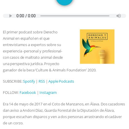
SPECIES
BUILDING THE FIELD:
INSIDE THE ANIMAL LAW PRACTICE
ASSOCIATION WITH CHERYL LEAHY
|
El primer podcast sobre Derecho
Animal en español en el que
K R ANIMAL LAW
THE HEN
entrevistamos a expertos sobre su
experiencia -personal y profesional-
REPORT: “IS THERE ANYTHING LEFT
con casos de maltrato animal desde
una perspectiva jurídica. Proyecto
TO SAY?” | OCTOPUS FARM
ganador de la beca ‘Culture & Animals Foundation’ 2020.
SUBSCRIBE:
Spotify
|
RSS
|
Apple Podcasts
CANCELED, BRAZIL BANS FOIE GRAS
FOLLOW:
Facebook
|
Instagram
& MORE ANIMAL RI
|
OUR HEN
Era 14 de mayo de 2017 en el Coto de Manzanos, en Álava. Dos cazadores
dan aviso a Andoni Díaz, Guarda Forestal de la Diputación de Álava,
HOUSE
NO MORE GOAT
porque escuchan disparos y ven a dos personas arrastrando el cadáver
de un corzo.
SNUGGLES: ANIMAL AG’S WEEK OF