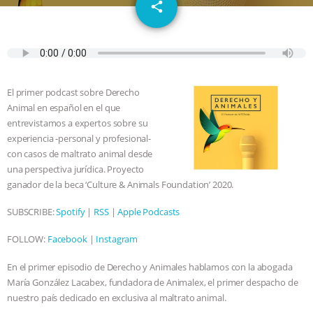
email
JAN DUTKIEWICZ
|
KNOWING
share
ANIMALS
EVERYBODY WANTS TO
BE A VEGAN CAT
|
FREEDOM OF
El primer podcast sobre Derecho
SPECIES
BUILDING THE FIELD:
Animal en español en el que
entrevistamos a expertos sobre su
INSIDE THE ANIMAL LAW PRACTICE
experiencia -personal y profesional-
con casos de maltrato animal desde
una perspectiva jurídica. Proyecto
ASSOCIATION WITH CHERYL LEAHY
|
ganador de la beca ‘Culture & Animals Foundation’ 2020.
K R ANIMAL LAW
THE HEN
SUBSCRIBE:
Spotify
|
RSS
|
Apple Podcasts
REPORT: “IS THERE ANYTHING LEFT
FOLLOW:
Facebook
|
Instagram
En el primer episodio de Derecho y Animales hablamos con la abogada
TO SAY?” | OCTOPUS FARM
María González Lacabex, fundadora de Animalex, el primer despacho de
nuestro país dedicado en exclusiva al maltrato animal.
CANCELED, BRAZIL BANS FOIE GRAS