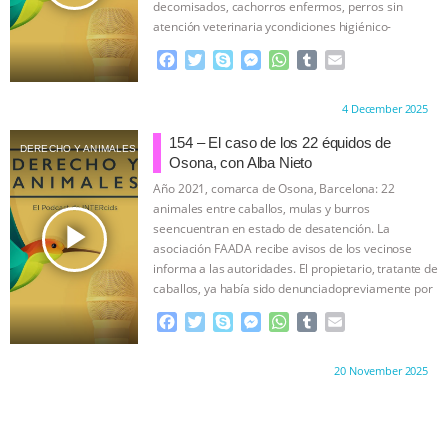
decomisados, cachorros enfermos, perros sin
atención veterinaria ycondiciones higiénico-
sanitarias extremas.
…continue
F
T
S
M
W
T
E
a
w
k
e
h
u
m
c
i
y
s
a
m
a
Proudly brought to you by:
4 December 2025
e
t
p
s
t
b
i
b
t
e
e
s
l
l
154 – El caso de los 22 équidos de
DERECHO Y ANIMALES
o
e
n
A
r
Osona, con Alba Nieto
o
r
g
p
Año 2021, comarca de Osona, Barcelona: 22
k
e
p
animales entre caballos, mulas y burros
r
play_arrow
seencuentran en estado de desatención. La
asociación FAADA recibe avisos de los vecinose
informa a las autoridades. El propietario, tratante de
caballos, ya había sido denunciadopreviamente por
…continue
F
T
S
M
W
T
E
a
w
k
e
h
u
m
c
i
y
s
a
m
a
Proudly brought to you by:
20 November 2025
e
t
p
s
t
b
i
b
t
e
e
s
l
l
o
e
n
A
r
o
r
g
p