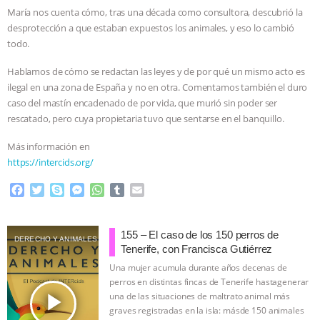
María nos cuenta cómo, tras una década como consultora, descubrió la
& MORE ANIMAL RI
|
OUR HEN
desprotección a que estaban expuestos los animales, y eso lo cambió
todo.
HOUSE
NO MORE GOAT
Hablamos de cómo se redactan las leyes y de por qué un mismo acto es
ilegal en una zona de España y no en otra. Comentamos también el duro
SNUGGLES: ANIMAL AG’S WEEK OF
caso del mastín encadenado de por vida, que murió sin poder ser
rescatado, pero cuya propietaria tuvo que sentarse en el banquillo.
BAD-FAITH EXCUSES | RISING
Más información en
ANXIETIES
|
OUR HEN
https://intercids.org/
F
T
S
M
W
T
E
HOUSE
ANTINATALISM AND
a
w
k
e
h
u
m
c
i
y
s
a
m
a
HUMANS’ IMPACT ON THE PLANET
|
e
t
p
s
t
b
i
155 – El caso de los 150 perros de
DERECHO Y ANIMALES
b
t
e
e
s
l
l
Tenerife, con Francisca Gutiérrez
FREEDOM OF SPECIES
o
e
n
A
r
Una mujer acumula durante años decenas de
o
r
g
p
perros en distintas fincas de Tenerife hastagenerar
k
e
p
play_arrow
una de las situaciones de maltrato animal más
r
graves registradas en la isla: másde 150 animales